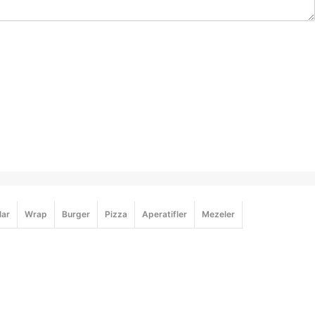
lar
Wrap
Burger
Pizza
Aperatifler
Mezeler
Waffle
Pasta