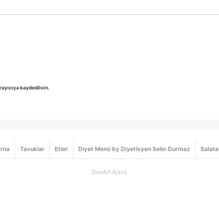
rayıcıya kaydedilsin.
rna
Tavuklar
Etler
Diyet Menü by Diyetisyen Selin Durmaz
Salata
DevArt Ajans