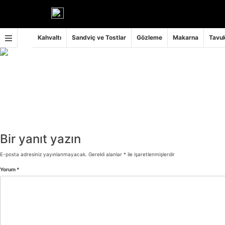
İçeriğe
geç
Kahvaltı
Sandviç ve Tostlar
Gözleme
Makarna
Tavuk
Bir yanıt yazın
E-posta adresiniz yayınlanmayacak.
Gerekli alanlar
*
ile işaretlenmişlerdir
Yorum
*