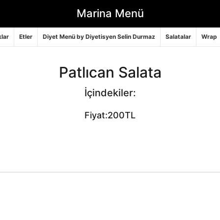
Marina Menü
lar
Etler
Diyet Menü by Diyetisyen Selin Durmaz
Salatalar
Wrap
Patlıcan Salata
İçindekiler:
Fiyat:200TL