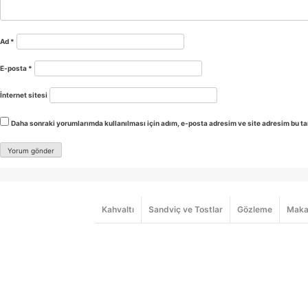
Ad
*
E-posta
*
İnternet sitesi
Daha sonraki yorumlarımda kullanılması için adım, e-posta adresim ve site adresim bu ta
Kahvaltı
Sandviç ve Tostlar
Gözleme
Maka