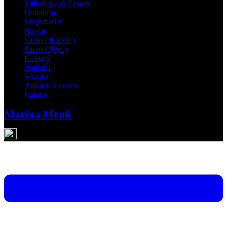
Milkshake & Frozen
Dondurma
Meşrubatlar
Biralar
Şarap ( Kadeh )
Şarap ( Şişe )
Kokteyl
Votkalar
Viskiler
Yüksek Alkoller
Rakılar
Marina Menü