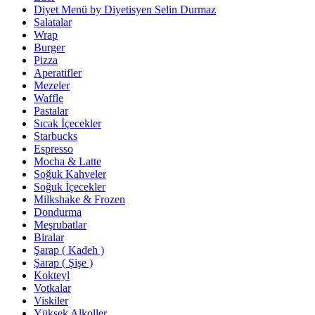
Diyet Menü by Diyetisyen Selin Durmaz
Salatalar
Wrap
Burger
Pizza
Aperatifler
Mezeler
Waffle
Pastalar
Sıcak İçecekler
Starbucks
Espresso
Mocha & Latte
Soğuk Kahveler
Soğuk İçecekler
Milkshake & Frozen
Dondurma
Meşrubatlar
Biralar
Şarap ( Kadeh )
Şarap ( Şişe )
Kokteyl
Votkalar
Viskiler
Yüksek Alkoller