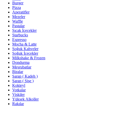
Burger
Pizza
Aperatifler
Mezeler
Waffle
Pastalar
Sıcak İçecekler
Starbucks
Espresso
Mocha & Latte
Soğuk Kahveler
Soğuk İçecekler
Milkshake & Frozen
Dondurma
Meşrubatlar
Biralar
Şarap ( Kadeh )
Şarap ( Şişe )
Kokteyl
Votkalar
Viskiler
Yüksek Alkoller
Rakılar