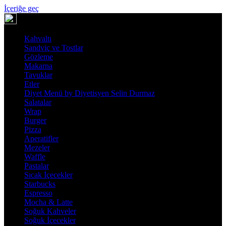
İçeriğe geç
Kahvaltı
Sandviç ve Tostlar
Gözleme
Makarna
Tavuklar
Etler
Diyet Menü by Diyetisyen Selin Durmaz
Salatalar
Wrap
Burger
Pizza
Aperatifler
Mezeler
Waffle
Pastalar
Sıcak İçecekler
Starbucks
Espresso
Mocha & Latte
Soğuk Kahveler
Soğuk İçecekler