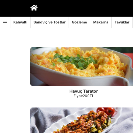
İçeriğe
geç
Kahvaltı
Sandviç ve Tostlar
Gözleme
Makarna
Tavuklar
Havuç Tarator
Fiyat:200TL