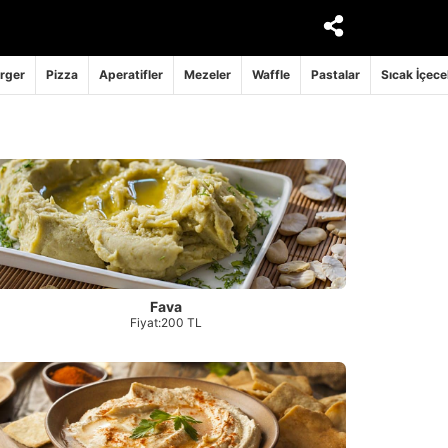
rger
Pizza
Aperatifler
Mezeler
Waffle
Pastalar
Sıcak İçece
Fava
Fiyat:200 TL