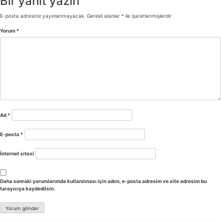
Bir yanıt yazın
E-posta adresiniz yayınlanmayacak.
Gerekli alanlar
*
ile işaretlenmişlerdir
Yorum
*
Ad
*
E-posta
*
İnternet sitesi
Daha sonraki yorumlarımda kullanılması için adım, e-posta adresim ve site adresim bu
tarayıcıya kaydedilsin.