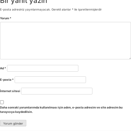
Bir yanıt yazın
E-posta adresiniz yayınlanmayacak.
Gerekli alanlar
*
ile işaretlenmişlerdir
Yorum
*
Ad
*
E-posta
*
İnternet sitesi
Daha sonraki yorumlarımda kullanılması için adım, e-posta adresim ve site adresim bu
tarayıcıya kaydedilsin.