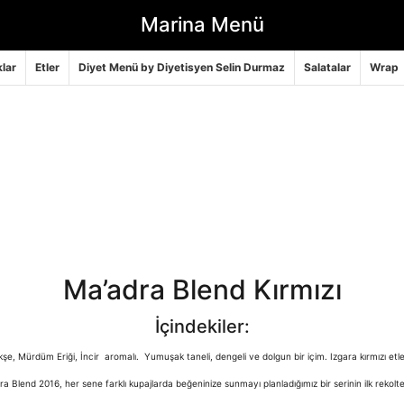
Marina Menü
lar
Etler
Diyet Menü by Diyetisyen Selin Durmaz
Salatalar
Wrap
Ma’adra Blend Kırmızı
İçindekiler:
şe, Mürdüm Eriği, İncir aromalı. Yumuşak taneli, dengeli ve dolgun bir içim. Izgara kırmızı etle
a Blend 2016, her sene farklı kupajlarda beğeninize sunmayı planladığımız bir serinin ilk rekoltes