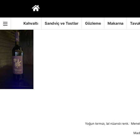
İçeriğe
geç
Kahvaltı
Sandviç ve Tostlar
Gözleme
Makarna
Tavuk
Yoğun kırmızı, lal nüanslı renk. Menek
Madr