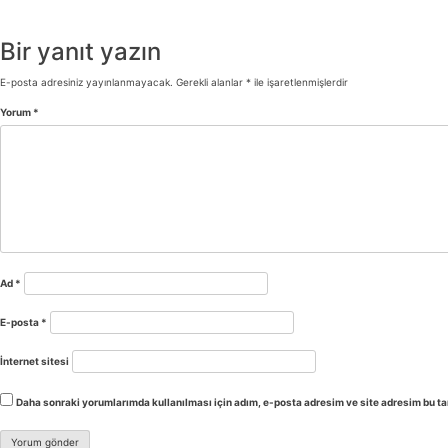
Bir yanıt yazın
E-posta adresiniz yayınlanmayacak.
Gerekli alanlar
*
ile işaretlenmişlerdir
Yorum
*
Ad
*
E-posta
*
İnternet sitesi
Daha sonraki yorumlarımda kullanılması için adım, e-posta adresim ve site adresim bu ta