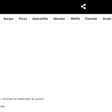
Burger
Pizza
Aperatifler
Mezeler
Waffle
Pastalar
Sıcak 
r, etli pizza ve makarnalar ile uyumlu.
idir.