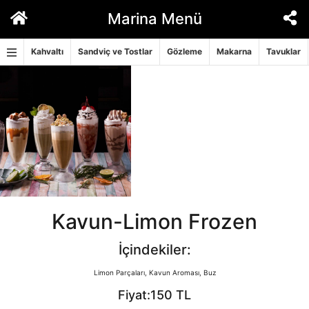
İçeriğe
Marina Menü
geç
Kahvaltı
Sandviç ve Tostlar
Gözleme
Makarna
Tavuklar
Kavun-Limon Frozen
İçindekiler:
Limon Parçaları, Kavun Aroması, Buz
Fiyat:150 TL