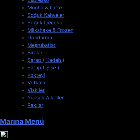
Espresso
Mocha & Latte
Soğuk Kahveler
Soğuk İçecekler
Milkshake & Frozen
Dondurma
Meşrubatlar
Biralar
Şarap ( Kadeh )
Şarap ( Şişe )
Kokteyl
Votkalar
Viskiler
Yüksek Alkoller
Rakılar
Marina Menü