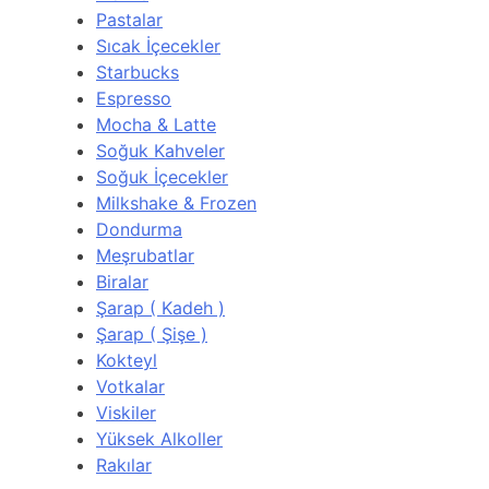
Pastalar
Sıcak İçecekler
Starbucks
Espresso
Mocha & Latte
Soğuk Kahveler
Soğuk İçecekler
Milkshake & Frozen
Dondurma
Meşrubatlar
Biralar
Şarap ( Kadeh )
Şarap ( Şişe )
Kokteyl
Votkalar
Viskiler
Yüksek Alkoller
Rakılar