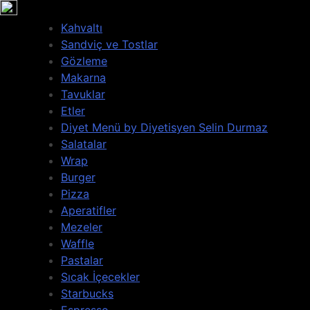
İçeriğe
geç
Kahvaltı
Sandviç ve Tostlar
Gözleme
Makarna
Tavuklar
Etler
Diyet Menü by Diyetisyen Selin Durmaz
Salatalar
Wrap
Burger
Pizza
Aperatifler
Mezeler
Waffle
Pastalar
Sıcak İçecekler
Starbucks