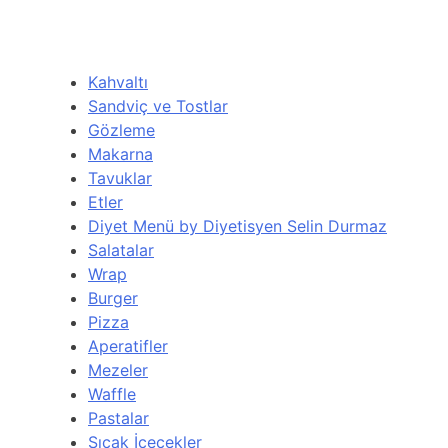
Kahvaltı
Sandviç ve Tostlar
Gözleme
Makarna
Tavuklar
Etler
Diyet Menü by Diyetisyen Selin Durmaz
Salatalar
Wrap
Burger
Pizza
Aperatifler
Mezeler
Waffle
Pastalar
Sıcak İçecekler