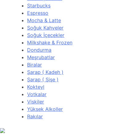
Starbucks
Espresso
Mocha & Latte
Soğuk Kahveler
Soğuk İçecekler
Milkshake & Frozen
Dondurma
Meşrubatlar
Biralar
Şarap ( Kadeh )
Şarap ( Şişe )
Kokteyl
Votkalar
Viskiler
Yüksek Alkoller
Rakılar