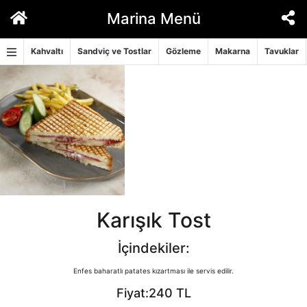
İçeriğe
Marina Menü
geç
Kahvaltı
Sandviç ve Tostlar
Gözleme
Makarna
Tavuklar
Karışık Tost
İçindekiler:
Enfes baharatlı patates kızartması ile servis edilir.
Fiyat:240 TL