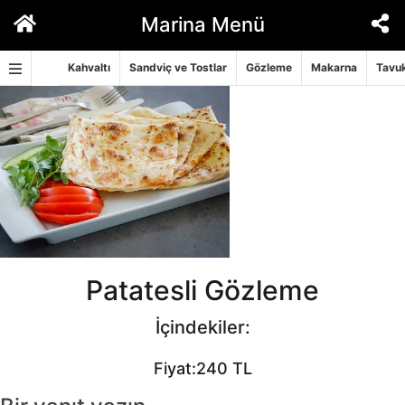
İçeriğe
Marina Menü
geç
Kahvaltı
Sandviç ve Tostlar
Gözleme
Makarna
Tavuk
Patatesli Gözleme
İçindekiler:
Fiyat:240 TL