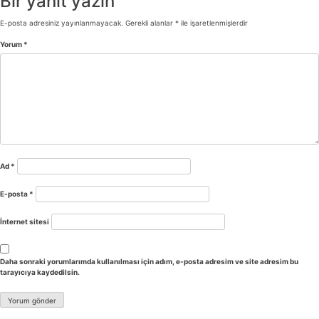
Bir yanıt yazın
E-posta adresiniz yayınlanmayacak.
Gerekli alanlar
*
ile işaretlenmişlerdir
Yorum
*
Ad
*
E-posta
*
İnternet sitesi
Daha sonraki yorumlarımda kullanılması için adım, e-posta adresim ve site adresim bu
tarayıcıya kaydedilsin.